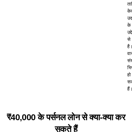
ता
के
उद
के
उद्द
से
है
वा
संख
भि
हो
स
हैं
₹40,000 के पर्सनल लोन से क्या-क्या कर
सकते हैं