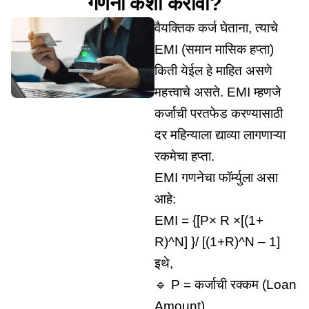
गणना कशी करावी?
वैयक्तिक कर्ज घेताना, त्याचे
EMI (समान मासिक हप्ता)
किती येईल हे माहित असणे
महत्त्वाचे असते. EMI म्हणजे
कर्जाची परतफेड करण्यासाठी
दर महिन्याला द्याव्या लागणाऱ्या
रकमेचा हप्ता.
EMI गणनेचा फॉर्म्युला असा
आहे:
EMI = {[P× R ×[(1+
R)^N] }/ [(1+R)^N – 1]
इथे,
🔹 P = कर्जाची रक्कम (Loan
Amount)