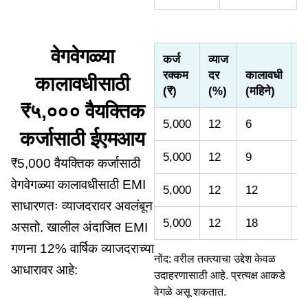
वेगवेगळ्या
कर्ज
व्याज
रक्कम
दर
कालावधी
ई
कालावधीसाठी
(₹)
(%)
(महिने)
(
₹५,००० वैयक्तिक
5,000
12
6
8
कर्जासाठी ईएमआय
5,000
12
9
5
₹5,000 वैयक्तिक कर्जासाठी
वेगवेगळ्या कालावधीसाठी EMI
5,000
12
12
4
साधारणतः व्याजदरावर अवलंबून
5,000
12
18
3
असतो. खालील अंदाजित EMI
गणना 12% वार्षिक व्याजदराच्या
नोंद: वरील तक्त्याचा उद्देश केवळ
आधारावर आहे:
उदाहरणासाठी आहे. प्रत्यक्ष आकडे
वेगळे असू शकतात.