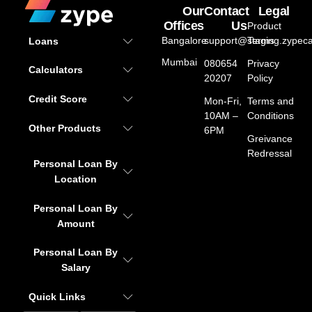
Our
Contact
Legal
Offices
Us
Product
Bangalore
support@staging.zypeca
Terms
Loans
Mumbai
080654
Privacy
Calculators
20207
Policy
Credit Score
Mon-Fri,
Terms and
10AM –
Conditions
Other Products
6PM
Greivance
Redressal
Personal Loan By
Location
Personal Loan By
Amount
Personal Loan By
Salary
Quick Links