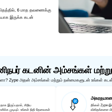
கிதத்தில், 6 மாத தவணைக்கு
ியாக இருக்க கடன்
னிநபர் கடனின் அம்சங்கள் மற்ற
களா? Zype அதன் அம்சங்கள் மற்றும் நன்மைகளுடன் உங்கள் கடன
அகரதமான வ
க இருப்பதால், சிறிய
நீங்கள் Zype-இ
ிக்க முடியும். உங்கள் நிதி தேவைகள்
விகிதங்களை மி