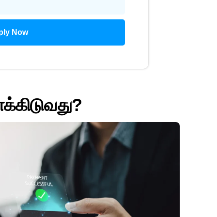
ply Now
க்கிடுவது?