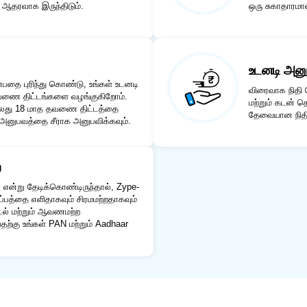
ன ஆதரவாக இருந்திடும்.
ஒரு சுகாதாரமா
உடனடி அனு
்பதை புரிந்து கொண்டு, உங்கள் உடனடி
விரைவாக நிதி 
ணை திட்டங்களை வழங்குகிறோம்.
மற்றும் கடன் 
 அல்லது 18 மாத தவணை திட்டத்தை
தேவையான நிதிய
ன் அனுபவத்தை சீராக அனுபவிக்கவும்.
ை
என்று தேடிக்கொண்டிருந்தால், Zype-
பத்தை எளிதாகவும் சிரமமற்றதாகவும்
்டல் மற்றும் ஆவணமற்ற
ற்கு உங்கள் PAN மற்றும் Aadhaar