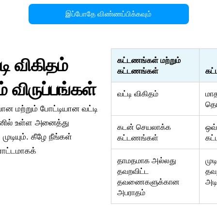
இப்போதே விண்ணப்பிக்கவும்
டி விகிதம்
கட்டணங்கள் மற்றும்
கட்டணங்கள்
கட
ம் விருப்பங்கள்
வட்டி விகிதம்
மாத
தொ
ன மற்றும் போட்டியான வட்டி
டனில் உள்ள அனைத்து
கடன் செயலாக்க
ஒவ
ுடியும். கீழே நீங்கள்
கட்டணங்கள்
கட
ணோட்டமாகக்
தாமதமாக அல்லது
மு
தவறவிட்ட
தவ
தவணைகளுக்கான
அடி
அபராதம்