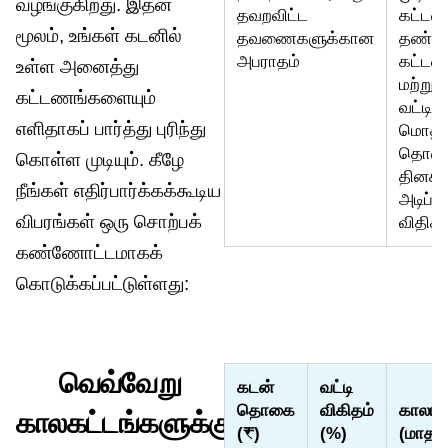
வழங்குகிறது. இதன்
தவறவிட்ட
கட்ட
மூலம், உங்கள் கடனில்
தவணைகளுக்கான
தண்ட
அபராதம்
கட்டண
உள்ள அனைத்து
மற்று
கட்டணங்களையும்
வட்டி உ
எளிதாகப் பார்த்து புரிந்து
மொத்த
தொகை
கொள்ள முடியும். கீழே
தினசர
நீங்கள் எதிர்பார்க்கக்கூடிய
அடிப்ப
விபரங்கள் ஒரு சொற்பக்
விதிக்க
கண்ணோட்டமாகக்
கொடுக்கப்பட்டுள்ளது:
வெவ்வேறு
கடன்
வட்டி
தொகை
விகிதம்
காலம்
காலகட்டங்களுக்கு
(₹)
(%)
(மாதங்