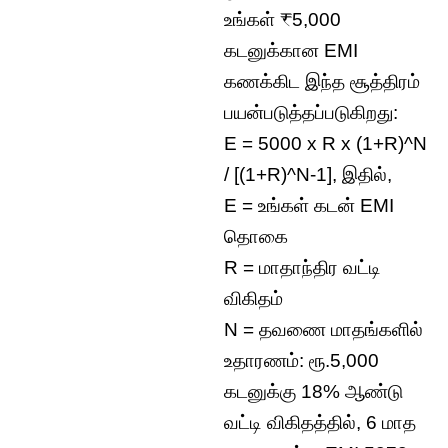
உங்கள் ₹5,000
கடனுக்கான EMI
கணக்கிட இந்த சூத்திரம்
பயன்படுத்தப்படுகிறது:
E = 5000 x R x (1+R)^N
/ [(1+R)^N-1], இதில்,
E = உங்கள் கடன் EMI
தொகை
R = மாதாந்திர வட்டி
விகிதம்
N = தவணை மாதங்களில்
உதாரணம்: ரூ.5,000
கடனுக்கு 18% ஆண்டு
வட்டி விகிதத்தில், 6 மாத