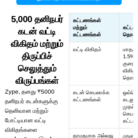
5,000 தனிநபர்
கட்டணங்கள்
மற்றும்
கட்ட
கடன் வட்டி
கட்டணங்கள்
தொக
விகிதம் மற்றும்
வட்டி விகிதம்
மாதத்த
திருப்பிச்
1.5% 
குறைந்
செலுத்தும்
விகிதத
தொடங்
விருப்பங்கள்
Zype, தனது ₹5000
கடன் செயலாக்க
ஒவ்வ
கட்டணங்கள்
கடனுக்
தனிநபர் கடன்களுக்கு
முதல்
தெளிவான மற்றும்
செயலா
போட்டியான வட்டி
கட்டண
விகிதங்களை
தாமதமாக அல்லது
முடிவ