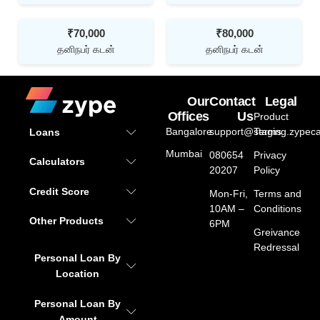
₹70,000
₹80,000
தனிநபர் கடன்
தனிநபர் கடன்
Our
Contact
Legal
Offices
Us
Product
Bangalore
support@staging.zypeca
Terms
Loans
Mumbai
080654
Privacy
Calculators
20207
Policy
Credit Score
Mon-Fri,
Terms and
10AM –
Conditions
Other Products
6PM
Greivance
Redressal
Personal Loan By
Location
Personal Loan By
Amount