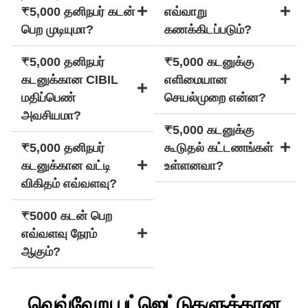
₹5,000 தனிநபர் கடன்
எவ்வாறு
பெற முடியுமா?
கணக்கிடப்படும்?
₹5,000 தனிநபர்
₹5,000 கடனுக்கு
கடனுக்கான CIBIL
எளிமையான
மதிப்பெண்
செயல்முறை என்ன?
அவசியமா?
₹5,000 கடனுக்கு
₹5,000 தனிநபர்
கூடுதல் கட்டணங்கள்
கடனுக்கான வட்டி
உள்ளனவா?
விகிதம் எவ்வளவு?
₹5000 கடன் பெற
எவ்வளவு நேரம்
ஆகும்?
வெவ்வேறு பட்ஜெட்டுகளுக்கான