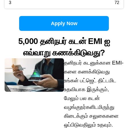
3
72
Apply Now
5,000 தனிநபர் கடன் EMI ஐ
எவ்வாறு கணக்கிடுவது?
தனிநபர் கடனுக்கான EMI-
களை கணக்கிடுவது
உங்கள் பட்ஜெட் திட்டமிட
உதவியாக இருக்கும்,
மேலும் பல கடன்
வழங்குநர்களிடமிருந்து
கிடைக்கும் சலுகைகளை
ஒப்பிடுவதிலும் உதவும்.