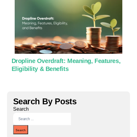
Dropline Overdraft: Meaning, Features,
U
Eligibility & Benefits
C
Search By Posts
Search
Search