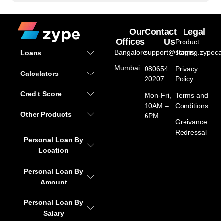
Our
Contact
Legal
Offices
Us
Product
Bangalore
support@staging.zypeca
Terms
Loans
Mumbai
080654
Privacy
Calculators
20207
Policy
Credit Score
Mon-Fri,
Terms and
10AM –
Conditions
Other Products
6PM
Greivance
Redressal
Personal Loan By
Location
Personal Loan By
Amount
Personal Loan By
Salary