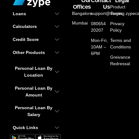
Our
Contact
Legal
Offices
Us
Product
Bangalore
support@staging.zypeca
Terms
Loans
Mumbai
080654
Privacy
Calculators
20207
Policy
Credit Score
Mon-Fri,
Terms and
10AM –
Conditions
Other Products
6PM
Greivance
Redressal
Personal Loan By
Location
Personal Loan By
Amount
Personal Loan By
Salary
Quick Links