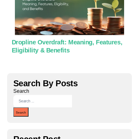
Dropline Overdraft: Meaning, Features,
U
Eligibility & Benefits
C
Search By Posts
Search
Search